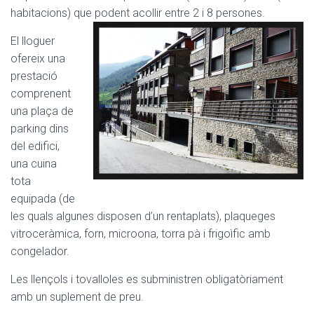
habitacions) que podent acollir entre 2 i 8 persones.
El lloguer
ofereix una
prestació
comprenent
una plaça de
parking dins
del edifici,
una cuina
tota
equipada (de
les quals algunes disposen d’un rentaplats), plaqueges
vitroceràmica, forn, microona, torra pà i frigoìfic amb
congelador.
Les llençols i tovalloles es subministren obligatòriament
amb un suplement de preu.