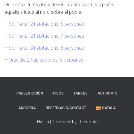
Els pisos situats al sud tenen la vista sobre les pistes i
aquells situats al nord sobre el poble.
–
Sol Tarter 2 habitacions: 6 persones
–
Sol Tarter 2 habitacions: 7 persones
–
Sol Tarter 3 habitacions: 8 persones
–
Orquidia 2 habitaciones: 6 persones
PRESENTACIÓN
PISOS
TARIFES
ACTIVITATS
ANDORRA
RESERVACIÓ/CONTACT
CATALÀ
Hestia | Developed by
ThemeIsle