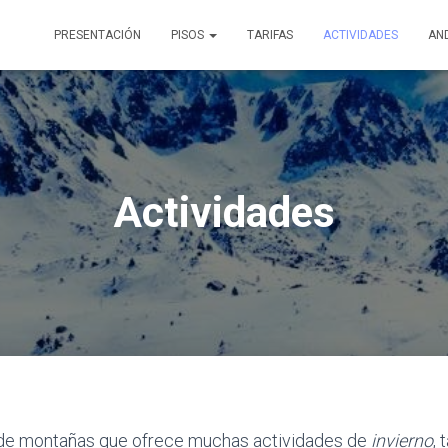
PRESENTACIÓN
PISOS
TARIFAS
ACTIVIDADES
AN
Actividades
 de montañas que ofrece muchas actividades de
invierno
,