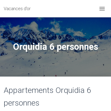
Vacances d'or
D
É
P
L
I
E
R
Orquidia 6 personnes
L
A
N
A
V
I
G
A
T
Appartements Orquidia 6
I
O
N
personnes