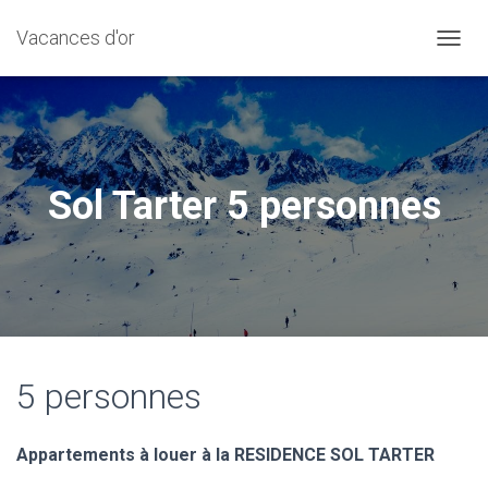
Vacances d'or
D
É
P
L
I
E
R
Sol Tarter 5 personnes
L
A
N
A
V
I
G
A
T
5 personnes
I
O
N
Appartements à louer à la RESIDENCE SOL TARTER