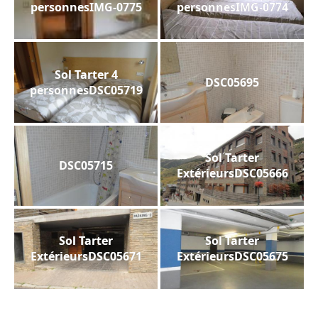
personnesIMG-0775
personnesIMG-0774
Sol Tarter 4
DSC05695
personnesDSC05719
Sol Tarter
DSC05715
ExtérieursDSC05666
Sol Tarter
Sol Tarter
ExtérieursDSC05671
ExtérieursDSC05675