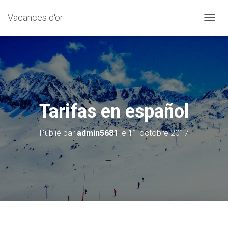
Vacances d'or
D
É
P
L
I
E
R
L
A
Tarifas en español
N
A
Publié par
admin5681
le
11 octobre 2017
V
I
G
A
T
I
O
N