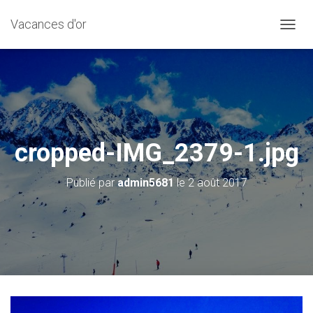
Vacances d'or
D
É
P
L
I
E
R
L
A
cropped-IMG_2379-1.jpg
N
A
Publié par
admin5681
le
2 août 2017
V
I
G
A
T
I
O
N