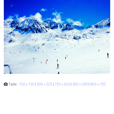
Taille :
150 × 150
|
300 × 225
|
750 × 563
|
360 × 240
|
960 × 720